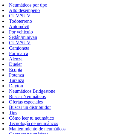
Neumáticos por tipo
Alto desempeño
CUV/SUV
Todoterreno
Automóvil
Por vehículo
Sedán/minivan
CUV/SUV
Camioneta
Por marca
Alenza
Dueler
Ecopia
Potenza
Turanza
Dayton
Neumáticos Bridgestone
Buscar Neumáticos
Ofertas especiales
Buscar un distribuidor
Tips
Cómo leer tu neumático
Tecnología de neumáticos
Mantenimiento de neumáticos