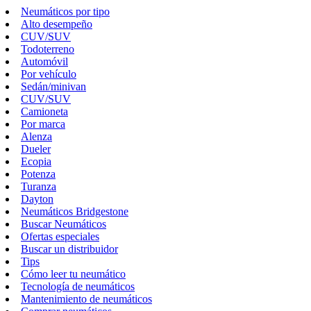
Neumáticos por tipo
Alto desempeño
CUV/SUV
Todoterreno
Automóvil
Por vehículo
Sedán/minivan
CUV/SUV
Camioneta
Por marca
Alenza
Dueler
Ecopia
Potenza
Turanza
Dayton
Neumáticos Bridgestone
Buscar Neumáticos
Ofertas especiales
Buscar un distribuidor
Tips
Cómo leer tu neumático
Tecnología de neumáticos
Mantenimiento de neumáticos