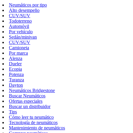
Neumáticos por tipo
Alto desempeño
CUV/SUV
Todoterreno
Automóvil
Por vehículo
Sedán/minivan
CUV/SUV
Camioneta
Por marca
Alenza
Dueler
Ecopia
Potenza
Turanza
Dayton
Neumáticos Bridgestone
Buscar Neumáticos
Ofertas especiales
Buscar un distribuidor
Tips
Cómo leer tu neumático
Tecnología de neumáticos
Mantenimiento de neumáticos