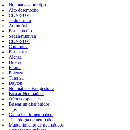
Neumáticos por tipo
Alto desempeño
CUV/SUV
Todoterreno
Automóvil
Por vehículo
Sedán/minivan
CUV/SUV
Camioneta
Por marca
Alenza
Dueler
Ecopia
Potenza
Turanza
Dayton
Neumáticos Bridgestone
Buscar Neumáticos
Ofertas especiales
Buscar un distribuidor
Tips
Cómo leer tu neumático
Tecnología de neumáticos
Mantenimiento de neumáticos