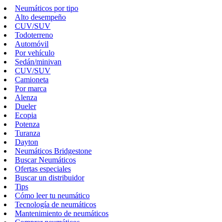
Neumáticos por tipo
Alto desempeño
CUV/SUV
Todoterreno
Automóvil
Por vehículo
Sedán/minivan
CUV/SUV
Camioneta
Por marca
Alenza
Dueler
Ecopia
Potenza
Turanza
Dayton
Neumáticos Bridgestone
Buscar Neumáticos
Ofertas especiales
Buscar un distribuidor
Tips
Cómo leer tu neumático
Tecnología de neumáticos
Mantenimiento de neumáticos