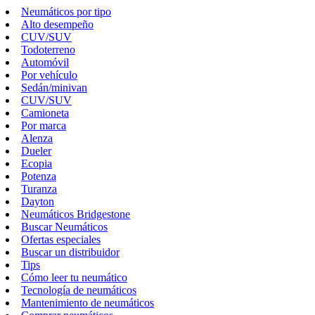
Neumáticos por tipo
Alto desempeño
CUV/SUV
Todoterreno
Automóvil
Por vehículo
Sedán/minivan
CUV/SUV
Camioneta
Por marca
Alenza
Dueler
Ecopia
Potenza
Turanza
Dayton
Neumáticos Bridgestone
Buscar Neumáticos
Ofertas especiales
Buscar un distribuidor
Tips
Cómo leer tu neumático
Tecnología de neumáticos
Mantenimiento de neumáticos