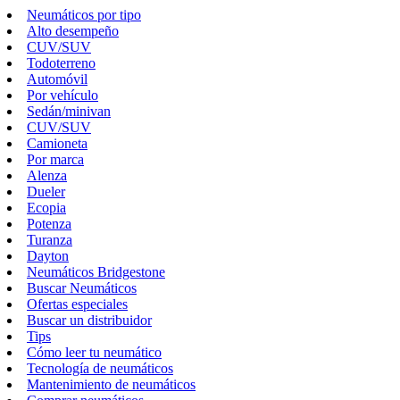
Neumáticos por tipo
Alto desempeño
CUV/SUV
Todoterreno
Automóvil
Por vehículo
Sedán/minivan
CUV/SUV
Camioneta
Por marca
Alenza
Dueler
Ecopia
Potenza
Turanza
Dayton
Neumáticos Bridgestone
Buscar Neumáticos
Ofertas especiales
Buscar un distribuidor
Tips
Cómo leer tu neumático
Tecnología de neumáticos
Mantenimiento de neumáticos