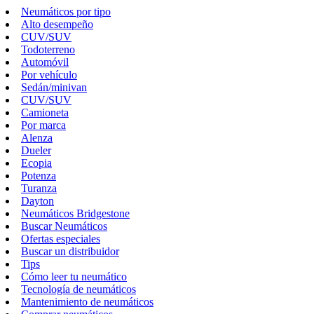
Neumáticos por tipo
Alto desempeño
CUV/SUV
Todoterreno
Automóvil
Por vehículo
Sedán/minivan
CUV/SUV
Camioneta
Por marca
Alenza
Dueler
Ecopia
Potenza
Turanza
Dayton
Neumáticos Bridgestone
Buscar Neumáticos
Ofertas especiales
Buscar un distribuidor
Tips
Cómo leer tu neumático
Tecnología de neumáticos
Mantenimiento de neumáticos