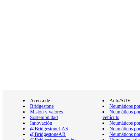
Acerca de
Auto/SUV
Bridgestone
Neumáticos por
Misión y valores
Neumáticos por
Sostenibilidad
vehículo
Innovación
Neumáticos po
@BridgestoneLAS
Neumáticos por
@BridgestoneAR
Neumáticos por
@Bridgestoneargentina
Herramienta de