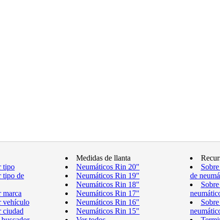
Medidas de llanta
Recur
 tipo
Neumáticos Rin 20"
Sobre
 tipo de
Neumáticos Rin 19"
de neumá
Neumáticos Rin 18"
Sobre
r marca
Neumáticos Rin 17"
neumátic
 vehículo
Neumáticos Rin 16"
Sobre
 ciudad
Neumáticos Rin 15"
neumátic
 buscador
Ver todos
Termi