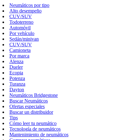
Neumáticos por tipo
Alto desempeño
CUV/SUV
Todoterreno
Automóvil
Por vehículo
Sedán/minivan
CUV/SUV
Camioneta
Por marca
Alenza
Dueler
Ecopia
Potenza
Turanza
Dayton
Neumáticos Bridgestone
Buscar Neumáticos
Ofertas especiales
Buscar un distribuidor
Tips
Cómo leer tu neumático
Tecnología de neumáticos
Mantenimiento de neumáticos