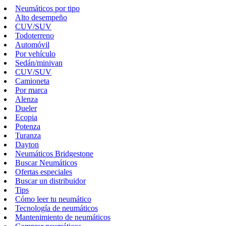
Neumáticos por tipo
Alto desempeño
CUV/SUV
Todoterreno
Automóvil
Por vehículo
Sedán/minivan
CUV/SUV
Camioneta
Por marca
Alenza
Dueler
Ecopia
Potenza
Turanza
Dayton
Neumáticos Bridgestone
Buscar Neumáticos
Ofertas especiales
Buscar un distribuidor
Tips
Cómo leer tu neumático
Tecnología de neumáticos
Mantenimiento de neumáticos