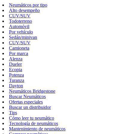
Neumáticos por tipo
Alto desempeño
CUV/SUV
Todoterreno
Automóvil
Por vehículo
Sedán/minivan
CUV/SUV
Camioneta
Por marca
Alenza
Dueler
Ecopia
Potenza
Turanza
Dayton
Neumáticos Bridgestone
Buscar Neumáticos
Ofertas especiales
Buscar un distribuidor
Tips
Cómo leer tu neumático
Tecnología de neumáticos
Mantenimiento de neumáticos