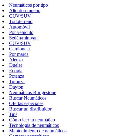
Neumáticos por tipo
Alto desempeño
CUV/SUV
Todoterreno
Automóvil
Por vehículo
Sedán/minivan
CUV/SUV
Camioneta
Por marca
Alenza
Dueler
Ecopia
Potenza
Turanza
Dayton
Neumáticos Bridgestone
Buscar Neumáticos
Ofertas especiales
Buscar un distribuidor
Tips
Cómo leer tu neumático
Tecnología de neumáticos
Mantenimiento de neumáticos